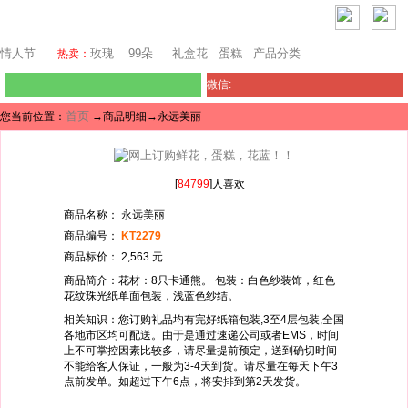
东京鲜花
情人节
玫瑰
99朵
礼盒花
蛋糕
产品分类
热卖：
微信:
首页
您当前位置：
→商品明细→永远美丽
[
84799
]人喜欢
商品名称： 永远美丽
商品编号：
KT2279
商品标价： 2,563 元
商品简介：花材：8只卡通熊。 包装：白色纱装饰，红色
花纹珠光纸单面包装，浅蓝色纱结。
相关知识：您订购礼品均有完好纸箱包装,3至4层包装,全国
各地市区均可配送。由于是通过速递公司或者EMS，时间
上不可掌控因素比较多，请尽量提前预定，送到确切时间
不能给客人保证，一般为3-4天到货。请尽量在每天下午3
点前发单。如超过下午6点，将安排到第2天发货。