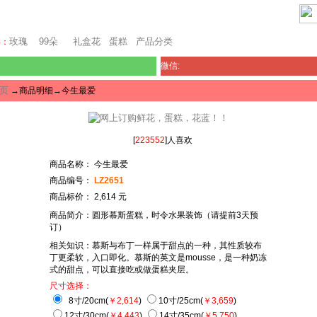
东京鲜花
玫瑰
99朵
礼盒花
蛋糕
产品分类
卖：
微信:
页
→商品明细→今生最爱
[
223552
]人喜欢
商品名称： 今生最爱
商品编号：
LZ2651
商品标价： 2,614 元
商品简介：圆形慕斯蛋糕，时令水果装饰（请提前3天预
订）
相关知识：慕斯与布丁一样属于甜点的一种，其性质较布
丁更柔软，入口即化。慕斯的英文是mousse，是一种奶冻
式的甜点，可以直接吃或做蛋糕夹层。
尺寸选择：
8寸/20cm(
￥2,614
)
10寸/25cm(
￥3,659
)
12寸/30cm(
￥4,443
)
14寸/35cm(
￥5,750
)