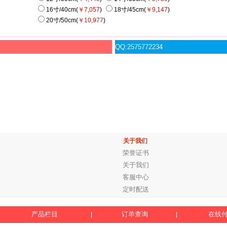
16寸/40cm(
￥7,057
)
18寸/45cm(
￥9,147
)
20寸/50cm(
￥10,977
)
服
QQ:2575772234
关于我们
荣誉证书
关于我们
客服中心
定时配送
产品栏目
订单查询
在线
|
|