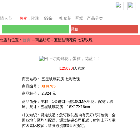
东京鲜花
情人节
玫瑰
99朵
礼盒花
蛋糕
产品分类
热卖：
微信:
首页
您当前位置：
→商品明细→五星玻璃花房 七彩玫瑰
[
125030
]人喜欢
商品名称： 五星玻璃花房 七彩玫瑰
商品编号：
XH4705
商品标价： 2,824 元
商品简介：主材：1朵进口巨型10CM永生花。配材：绣
球。尺寸：五星玻璃花房，18X17X16cm
相关知识：货走快递；您订购礼品均有完好纸箱包装，全
国各地市区均可配送。通过快递公司配送，时间上不可掌
控因素比较多，请务必提前3-5天预定。