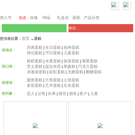
东京鲜花
情人节
玫瑰
99朵
礼盒花
蛋糕
产品分类
热卖：
微信:
首页
您当前位置：
→蛋糕
庆典蛋糕
生日蛋糕
祝寿蛋糕
|
|
按场合：
情侣蛋糕
节日蛋糕
儿童蛋糕
|
|
鲜奶蛋糕
水果蛋糕
抹茶蛋糕
慕斯蛋糕
|
|
|
按口味：
芝士蛋糕
提拉米苏
黑森林
巧克力蛋糕
|
|
|
冰激凌蛋糕
彩虹蛋糕
无糖蛋糕
翻糖蛋糕
|
|
|
圆形蛋糕
方形蛋糕
心形蛋糕
|
|
按形状：
多层蛋糕
艺术蛋糕
生肖蛋糕
|
|
按对象：
恋人
父母
长辈
领导
朋友
客户
儿童
|
|
|
|
|
|