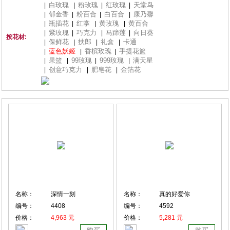
白玫瑰
粉玫瑰
红玫瑰
天堂鸟
|
|
|
|
郁金香
粉百合
白百合
康乃馨
|
|
|
|
瓶插花
红掌
黄玫瑰
黄百合
|
|
|
|
紫玫瑰
巧克力
马蹄莲
向日葵
|
|
|
|
按花材:
保鲜花
扶郎
礼盒
卡通
|
|
|
|
蓝色妖姬
香槟玫瑰
手提花篮
|
|
|
果篮
99玫瑰
999玫瑰
满天星
|
|
|
|
创意巧克力
肥皂花
金箔花
|
|
|
名称：
深情一刻
名称：
真的好爱你
编号：
4408
编号：
4592
价格：
4,963 元
价格：
5,281 元