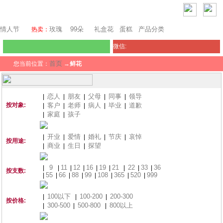
东京鲜花
情人节
玫瑰
99朵
礼盒花
蛋糕
产品分类
热卖：
微信:
首页
您当前位置：
→
鲜花
恋人
朋友
父母
同事
领导
|
|
|
|
|
按对象:
客户
老师
病人
毕业
道歉
|
|
|
|
|
家庭
孩子
|
|
开业
爱情
婚礼
节庆
哀悼
|
|
|
|
|
按用途:
商业
生日
探望
|
|
|
9
11
12
16
19
21
22
33
36
|
|
|
|
|
|
|
|
|
按支数:
55
66
88
99
108
365
520
999
|
|
|
|
|
|
|
|
100以下
100-200
200-300
|
|
|
按价格:
300-500
500-800
800以上
|
|
|